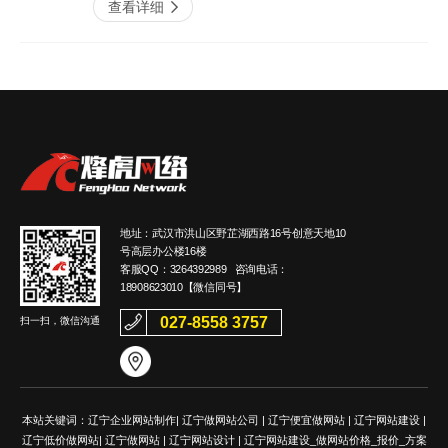
2020-01
查看详细
这个问题，偏巧这个问题又是难以直接回复
建设发展的一个重要项目。尤其是那些知名的
2020-05
的，只能说通常都在几千左右，当然倘若网站
上市公司和其他大公司，都在紧跟潮流，通
较为容易的话成本也会低些。一般网站的单价
查看详细
过......
是......
【签约】辽宁特种工程机械
查看详细
31
施工公司网站优化
辽宁个人自己制作一个企业
07
武汉特种工程机械施工公司是一家创新型科技
辽宁装饰设计工程有限公司网页设计
2020-12
辽宁新公司做网站 哪些网
网站流程是什么样的？
16
企业，其骨干成员为湖北省机械施工公司改制
公司网站制作
站建设公司才靠谱？
后的离职人员，曾研发并制造了中国第一台
制作一个网站包含很多具体工作：购买网站域
2020-01
查看详细
步......
现在新成立的公司都会做网站，伴随新起的企
名、选服务器、设计页面效果图、写代码等，
2020-01
业建站需求的暴涨，出现了形形色色的网站建
下面是从建站公司的角度让大家了解网站制
地址：武汉市洪山区野芷湖西路16号创意天地10
设公司，网站建设行业也随之发展得相当成熟
查看详细
作......
号高层办公楼16楼
【签约】辽宁工商学院（大
查看详细
并日趋大众化，早已融入生活中，吃饭点餐
12
客服QQ：
3264392989
咨询电话：
的......
学/教育/培训）网络推广服
18908623010
【微信同号】
务
2020-11
027-8558 3757
扫一扫，微信沟通
武汉工商学院（原武汉长江工商学院），创建
于2002年，是经教育部批准的全日制普通本
查看更多
查看详细
科高校。是湖北省首批高等学校创新能力
查看更多
提......
辽宁机械制造有限公司网站建设项目
本站关键词：
辽宁企业网站制作
|
辽宁做网站公司
|
辽宁便宜做网站
|
辽宁网站建设
|
辽宁2020年中秋、国庆节放
辽宁低价做网站
|
辽宁做网站
|
辽宁网站设计
|
辽宁网站建设_做网站价格_报价_方案
公司网站制作