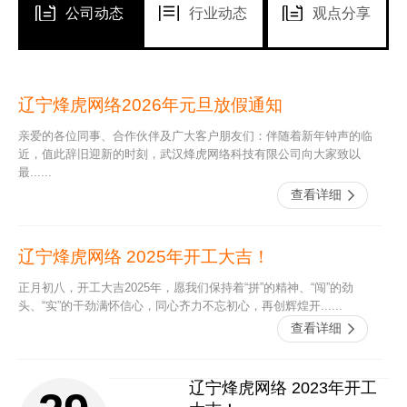
公司动态
行业动态
观点分享
辽宁5G网络推广为疫情过
辽宁关于网站推广的那些事
辽宁烽虎网络2026年元旦放假通知
01
18
后重新按下“播放键”
很多新手企业想要开始在互联网上实行网络营
亲爱的各位同事、合作伙伴及广大客户朋友们：伴随着新年钟声的临
辽宁橡胶轮胎有限公司官网
销推广，但网络营销推广和传统的营销推广是
随着国内疫情的逐步稳定，百姓的生活渐渐恢
近，值此辞旧迎新的时刻，武汉烽虎网络科技有限公司向大家致以
2020-06
2020-12
存在很多的差异的，想要做好网络营销推广也
公司网站制作
复了往日的节奏。可以说，在之前一段时间
最......
不是一夜就能完成的事。那么新手企业做网
里，5G和千兆网络的建设发展为疫情期间
查看详细
络......
查看详细
查看详细
5G......
辽宁烽虎网络 2025年开工大吉！
辽宁网站SEO优化需要注意
辽宁新网站怎样推广获取精
29
19
的几个问题
准客户，网站推广该怎么
正月初八，开工大吉2025年，愿我们保持着“拼”的精神、“闯”的劲
头、“实”的干劲满怀信心，同心齐力不忘初心，再创辉煌开......
做？
网站搭建成功后，如果不推广出去那就丢掉了
2020-05
2020-10
查看详细
做网上营销的意义。亲们在选择做网站SEO
企业做网站的目的大多是为了推广网站去获
优化的时候需要注意些什么问题呢？其实
客，因为用户在搜索引擎上会输入关键词搜索
查看详细
查看详细
SE......
去寻找资讯。对于网站来说，这样的用户群体
辽宁烽虎网络 2023年开工
目标意向是很大的，所带来的流量也是精准
辽宁服装公司网站建设