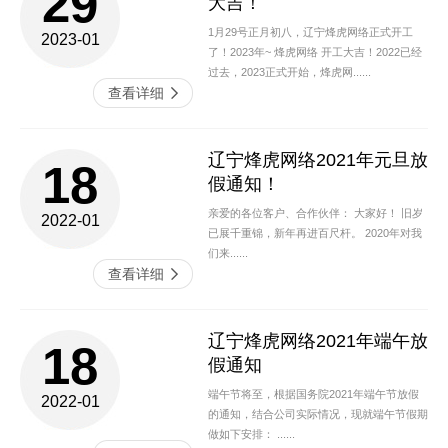
29
大吉！
的。......
公司网站制作
辽宁企业网站建设目标七大
16
1月29号正月初八，辽宁烽虎网络正式开工
2023-01
辽宁网站优化坚持就有效果
原因导致模糊（网站模板）
15
了！2023年~ 烽虎网络 开工大吉！2022已经
网站导航设置的要求
过去，2023正式开始，烽虎网......
一、网站模板没有目标 这是绝大多数中小
2020-01
查看详细
企业网站的建设是为了通过网站去获客，网站
企业网站模板都会出现的问题，很多都是为了
2020-07
的曝光量比较关键，怎么去通过官网优化的手
网站建设而模板建站，看到同行业的人都有
段让网站在搜索引擎排名靠前？网站导航设置
查看详细
了......
辽宁烽虎网络2021年元旦放
查看详细
的设置比较关键。对于网站主体也没什么可
18
说......
假通知！
辽宁单页设计的好处是什么
13
亲爱的各位客户、合作伙伴： 大家好！ 旧岁
2022-01
辽宁做网站公司告诉你网站
29
已展千重锦，新年再进百尺杆。 2020年对我
对于网页设计师和前端来说，建立个人网站在
制作的设计策略及注意事项
们来......
线展示他们的作品非常重要，这能体现他们的
2020-01
查看详细
专业性，给人留下深刻的印象。很多人的作
一般来说，企业建立一个好的品牌营销网站，
辽宁茶叶公司网站建设
2020-05
品......
这不是一个可以一夜之间完成的简单的事情。
公司网站制作
这样，网站质量更高，品牌优势更加明显。否
查看详细
辽宁烽虎网络2021年端午放
查看详细
则，如果网站出现问题，会影响用户浏览网
18
站......
假通知
辽宁做手机网站移动互联网
08
端午节将至，根据国务院2021年端午节放假
2022-01
辽宁建一个网站一年多少钱
的特色
22
的通知，结合公司实际情况，现就端午节假期
做如下安排： ......
建一个网站一年多少钱?常碰到有人会问
在互联网时代，做网站似乎已经成为各大公司