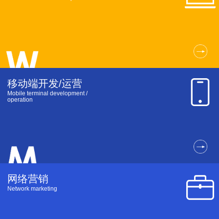
移动端开发/运营
Mobile terminal
development /
operation
网络营销
Network marketing