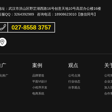
地址：武汉市洪山区野芷湖西路16号创意天地10号高层办公楼16楼
客服QQ：
3264392989
咨询电话：
18908623010
【微信同号】
027-8558 3757
推广
案例
观点
关
化推广
品牌塑造
公司点滴
公司
平面VI设计
行业动态
企业
小程序开发
分享观点
加入
电商系统
合作